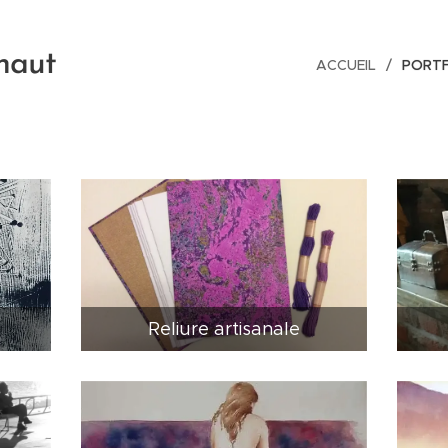
haut
ACCUEIL
PORT
Reliure artisanale